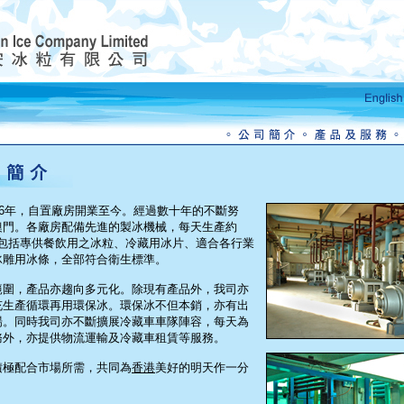
66年，自置廠房開業至今。經過數十年的不斷努
澳門。各廠房配備先進的製冰機械，每天生產約
產品包括專供餐飲用之冰粒、冷藏用冰片、適合各行業
冰雕用冰條，全部符合衛生標準。
範圍，產品亦趨向多元化。除現有產品外，我司亦
充生產循環再用環保冰。環保冰不但本銷，亦有出
場。同時我司亦不斷擴展冷藏車車隊陣容，每天為
務外，亦提供物流運輸及冷藏車租賃等服務。
積極配合市場所需，共同為
香港
美好的明天作一分