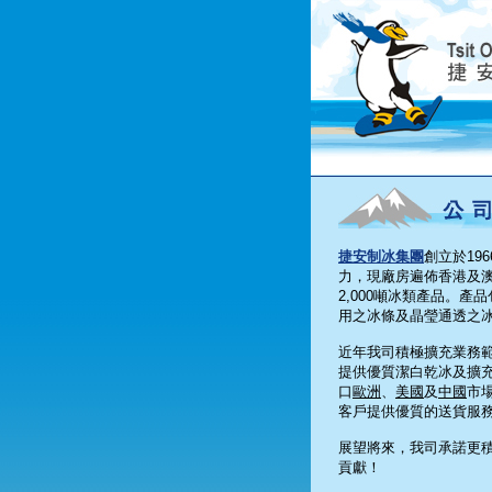
捷安制冰集團
創立於19
力，現廠房遍佈香港及
2,000噸冰類產品。
用之冰條及晶瑩通透之
近年我司積極擴充業務
提供優質潔白乾冰及擴
口
歐洲
、
美國
及
中國
市
客戶提供優質的送貨服
展望將來，我司承諾更
貢獻！