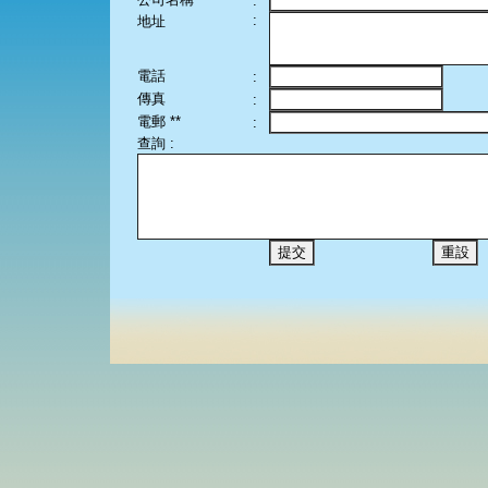
:
:
地址
電話
:
傳真
:
電郵 **
:
查詢 :